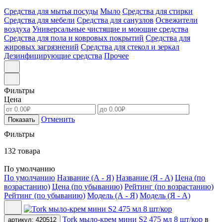
Средства для мытья посуды
Мыло
Средства для стирки
Средства для мебели
Средства для санузлов
Освежители
воздуха
Универсальные чистящие и моющие средства
Средства для пола и ковровых покрытий
Средства для
жировых загрязнений
Средства для стекол и зеркал
Дезинфицирующие средства
Прочее
Фильтры
Цена
Отменить
Показать
Фильтры
132 товара
По умолчанию
По умолчанию
Название (А - Я)
Название (Я - А)
Цена (по
возрастанию)
Цена (по убыванию)
Рейтинг (по возрастанию)
Рейтинг (по убыванию)
Модель (А - Я)
Модель (Я - А)
Tork мыло-крем мини S2 475 мл 8 шт/кор
в
артикул: 420512