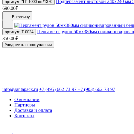
Подпергамент листовой 240х240 мм 5
артикул: "П"-1000 шт/1370
690.00₽
В корзину
Пергамент рулон 50мх380мм силиконизирова
артикул: Т-0024
350.00₽
Уведомить о поступлении
info@santapack.ru
+7 (495) 662-73-97
+7 (903) 662-73-97
О компании
Партнеры
Доставка и оплата
Контакты