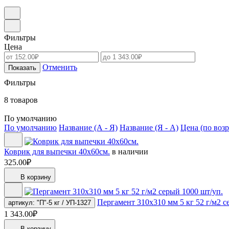
Фильтры
Цена
Отменить
Показать
Фильтры
8 товаров
По умолчанию
По умолчанию
Название (А - Я)
Название (Я - А)
Цена (по воз
Коврик для выпечки 40х60см.
в наличии
325.00₽
В корзину
Пергамент 310х310 мм 5 кг 52 г/м2 с
артикул: "П"-5 кг / УП-1327
1 343.00₽
В корзину