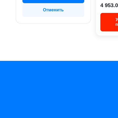
УльтраС
4 953.
Отменить
п