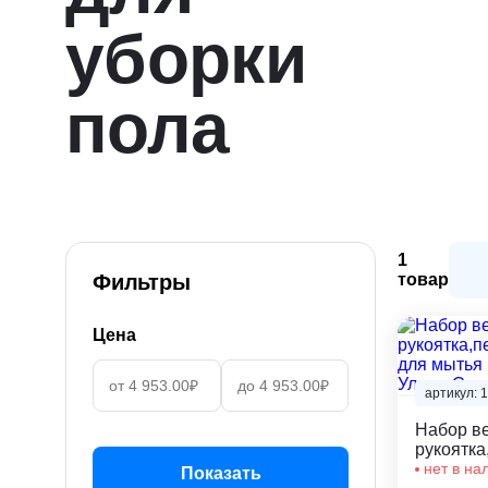
уборки
пола
1
Фильтры
товар
Цена
артикул: 
Набор ве
рукоятка
моп для 
нет в на
Показать