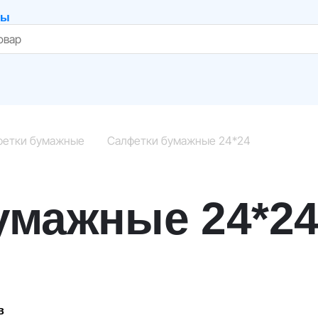
ты
фетки бумажные
Салфетки бумажные 24*24
умажные 24*2
в