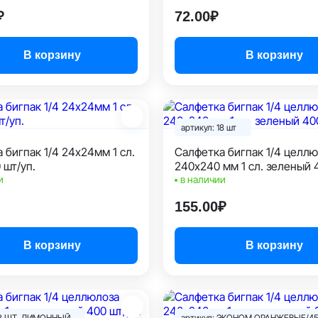
₽
72.00₽
В корзину
В корзину
артикул: 18 шт
 бигпак 1/4 24х24мм 1 сл.
Салфетка бигпак 1/4 целл
 шт/уп.
240х240 мм 1 сл. зеленый 
и
уп.
в наличии
155.00₽
В корзину
В корзину
 18 ШТ. ЛИМОННЫЙ
артикул: ЭКОНОМ ОРАНЖЕВЫЕ/4