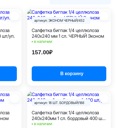
артикул: ЭКОНОМ ЧЕРНЫЙ/452
Салфетка бигпак 1/4 целлюлоза
 шт/уп.
240х240 мм 1 сл. ЧЕРНЫЙ Эконом
в наличии
157.00₽
В корзину
артикул: 18 ШТ. БОРДОВЫЙ/188
Салфетка бигпак 1/4 целлюлоза
оном
240х240мм 1 сл. бордовый 400 шт/
уп.
в наличии