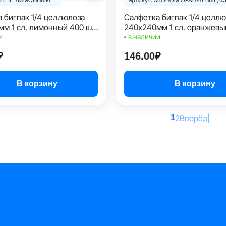
 бигпак 1/4 целлюлоза
Салфетка бигпак 1/4 целл
м 1 сл. лимонный 400 шт/
240х240мм 1 сл. оранжевы
и
ЭКОНОМ
в наличии
₽
146.00₽
В корзину
В корзину
1
2
Вперёд
|