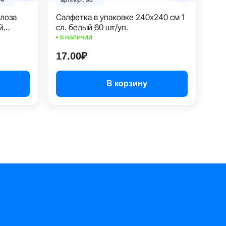
юлоза
Салфетка в упаковке 240х240 см 1
й
сл. белый 60 шт/уп.
в наличии
17.00₽
В корзину