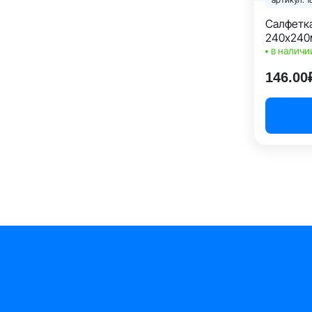
Салфетка
240х240м
уп.
в наличи
146.00