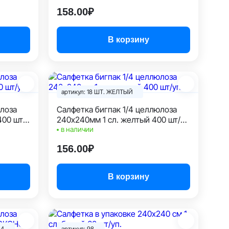
158.00₽
В корзину
артикул: 18 ШТ. ЖЕЛТЫЙ
юлоза
Салфетка бигпак 1/4 целлюлоза
400 шт/
240х240мм 1 сл. желтый 400 шт/
уп.
в наличии
156.00₽
В корзину
54
артикул: 98