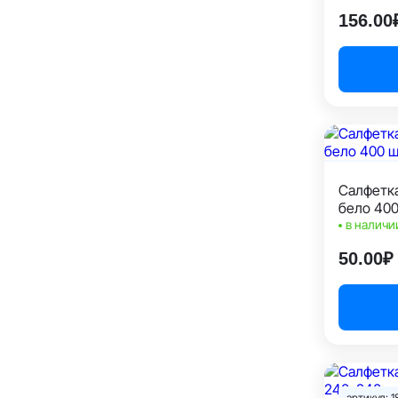
156.00
Салфетка
бело 400
в наличи
50.00₽
артикул: