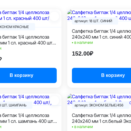
артикул: 18 ШТ. СИНИЙ
 ЭКОНОМ КРАСНЫЕ
Салфетка бигпак 1/4 целлюлоза
 1/4 целлюлоза
240х240 мм 1 сл. синий 400
мм 1 сл. красный 400 шт/
в наличии
ом
и
152.00₽
₽
В корзину
В корзину
18 ШТ. ШАМПАНЬ
артикул: ЭКОНОМ БЕЛЫЕ/456
 1/4 целлюлоза
Салфетка бигпак 1/4 целлюлоза
мм 1 сл. шампань 400 шт/
240х240 мм 1 сл.белый Эк
и
в наличии