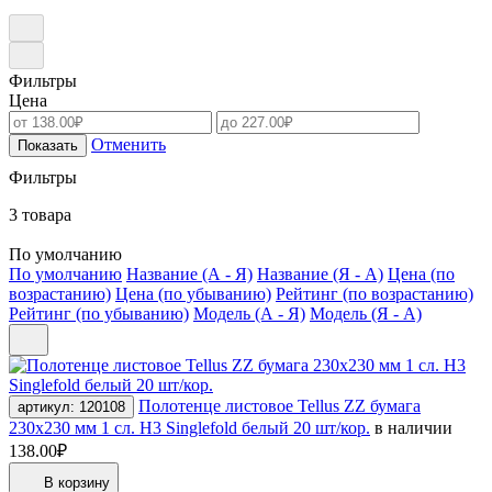
Фильтры
Цена
Отменить
Показать
Фильтры
3 товара
По умолчанию
По умолчанию
Название (А - Я)
Название (Я - А)
Цена (по
возрастанию)
Цена (по убыванию)
Рейтинг (по возрастанию)
Рейтинг (по убыванию)
Модель (А - Я)
Модель (Я - А)
Полотенце листовое Tellus ZZ бумага
артикул: 120108
230х230 мм 1 сл. H3 Singlefold белый 20 шт/кор.
в наличии
138.00₽
В корзину