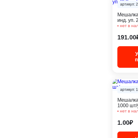
артикул: 
Мешалка
инд. уп. 
нет в на
191.00
п
артикул: 
Мешалка
1000 шт/
нет в на
1.00₽