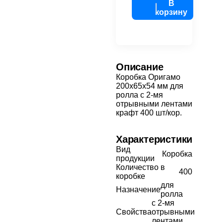
В
корзину
Описание
Коробка Оригамо
200х65х54 мм для
ролла с 2-мя
отрывными лентами
крафт 400 шт/кор.
Характеристики
Вид
Коробка
продукции
Количество в
400
коробке
для
Назначение
ролла
с 2-мя
Свойства
отрывными
лентами