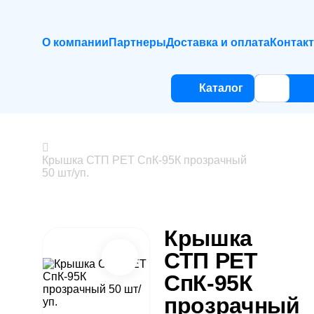
О компании
Партнеры
Доставка и оплата
Контак
Каталог
Крышка СТП PET СпК-95К прозрачный
50 шт/уп.
Крышка
СТП PET
СпК-95К
прозрачный