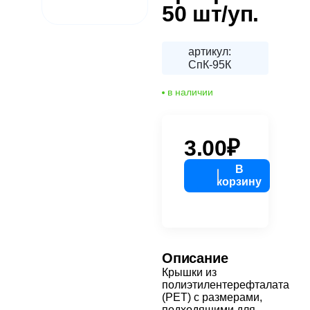
50 шт/уп.
артикул:
СпК-95К
в наличии
3.00₽
В
корзину
Описание
Крышки из
полиэтилентерефталата
(PET) с размерами,
подходящими для