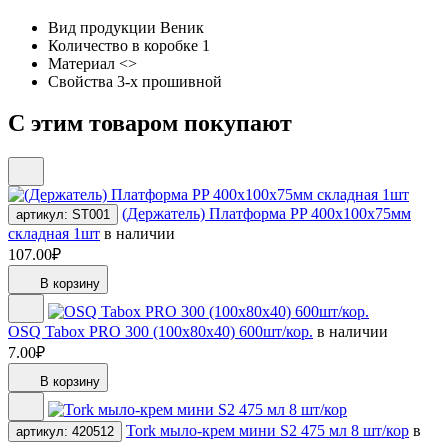
Вид продукции
Веник
Количество в коробке
1
Материал
<>
Свойства
3-х прошивной
С этим товаром покупают
(Держатель) Платформа PP 400х100х75мм
артикул: ST001
складная 1шт
в наличии
107.00₽
В корзину
OSQ Tabox PRO 300 (100x80x40) 600шт/кор.
в наличии
7.00₽
В корзину
Tork мыло-крем мини S2 475 мл 8 шт/кор
в
артикул: 420512